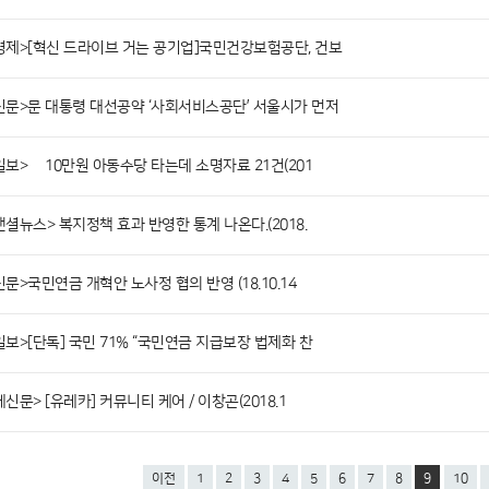
경제>[혁신 드라이브 거는 공기업]국민건강보험공단, 건보
신문>문 대통령 대선공약 ‘사회서비스공단’ 서울시가 먼저
보> 月10만원 아동수당 타는데 소명자료 21건(201
셜뉴스> 복지정책 효과 반영한 통계 나온다.(2018.
문>국민연금 개혁안 노사정 협의 반영 (18.10.14
보>[단독] 국민 71% “국민연금 지급보장 법제화 찬
신문> [유레카] 커뮤니티 케어 / 이창곤(2018.1
이전
1
2
3
4
5
6
7
8
9
10