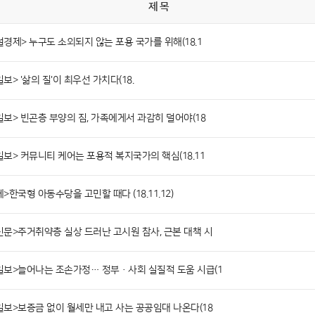
제 목
경제> 누구도 소외되지 않는 포용 국가를 위해(18.1
보> '삶의 질'이 최우선 가치다(18.
보> 빈곤층 부양의 짐, 가족에게서 과감히 덜어야(18
보> 커뮤니티 케어는 포용적 복지국가의 핵심(18.11
>한국형 아동수당을 고민할 때다 (18.11.12)
신문>주거취약층 실상 드러난 고시원 참사, 근본 대책 시
일보>늘어나는 조손가정… 정부·사회 실질적 도움 시급(1
일보>보증금 없이 월세만 내고 사는 공공임대 나온다(18