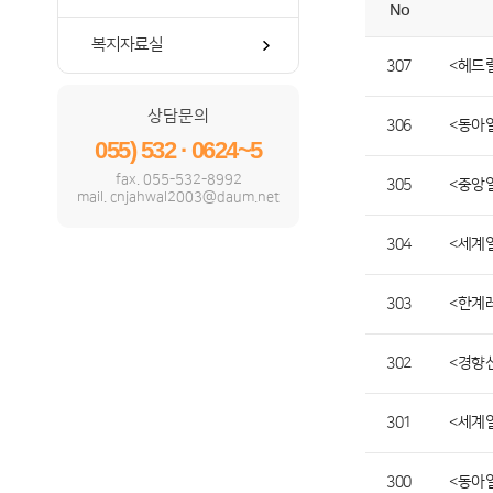
No
복지자료실
307
<헤드럴
상담문의
306
<동아일
055) 532 · 0624~5
fax. 055-532-8992
305
<중앙일
mail. cnjahwal2003@daum.net
304
<세계일
303
<한계레
302
<경향
301
<세계
300
<동아