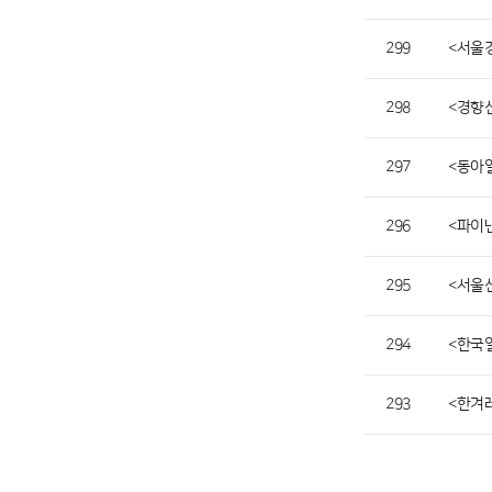
299
<서울
298
<경향
297
<동아일
296
<파이낸
295
<서울신
294
<한국일
293
<한겨레