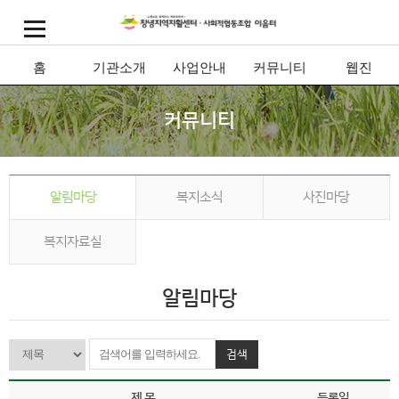
홈
기관소개
사업안내
커뮤니티
웹진
커뮤니티
알림마당
복지소식
사진마당
복지자료실
알림마당
검색
제 목
등록일