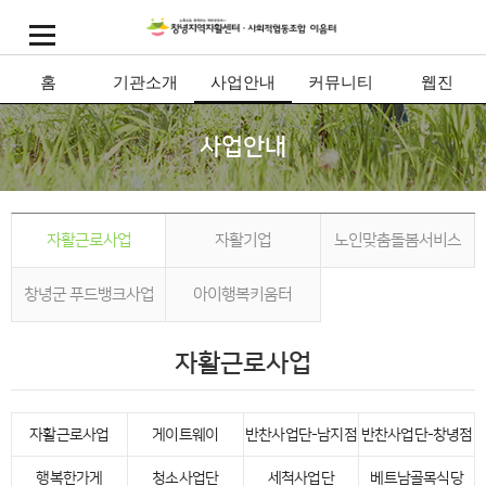
홈
기관소개
사업안내
커뮤니티
웹진
사업안내
자활근로사업
자활기업
노인맞춤돌봄서비스
창녕군 푸드뱅크사업
아이행복키움터
자활근로사업
자활근로사업
게이트웨이
반찬사업단-남지점
반찬사업단-창녕점
행복한가게
청소사업단
세척사업단
베트남골목식당