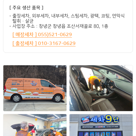
[ 주요 생산 품목 ]
출장세차, 외부세차, 내부세차, 스팀세차, 광택, 코팅, 연막식
탈취·살균
사업장 주소 : 창녕군 창녕읍 조산서재골로 80, 1층
[ 매장세차 ] 055)521-0629
[ 출장세차 ] 010-3167-0629