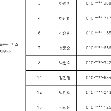
3
010-****-98
하영미
4
010-****-71
하남희
6
010-****-15
김송희
돌봄서비스
7
010-****-65
성문순
지원사
8
010-****-34
박현숙
11
010-****-68
김진영
12
010-****-04
박현희
13
010-****-12
김정원