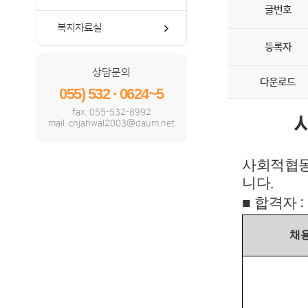
글번호
복지자료실
등록자
상담문의
다운로드
055) 532 · 0624~5
fax. 055-532-8992
mail. cnjahwal2003@daum.net
사회적협동
니다
.
■
합격자
:
채