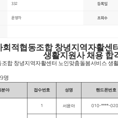
332
등록일
운영자
조회수
사회적협동조합 창녕지역자활센
생활지원사 채용 합
조합 창녕지역자활센터 노인맞춤돌봄서비스 생활지
명
 9
용분야
접수번호
성명
핸드폰번호
1
010-****-02
서윤아