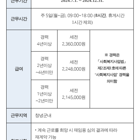
2024.7.1. ~ 2024.12.31.
근무기간
주
5
일
(
월
~
금
), 09:00~18:00
(
8
시간
,
휴게시간
근무시간
1
시간 제외
)
경력
세전
4
년이상
2,360,000
원
※
경력은
경력
「
사회복지사업법
」
세전
2
년이상
제
2
조제
1
호에 따른
급여
2,248,000
원
~4
년미만
‘
사회복지사업
’
경력을
의미함
경력
세전
1
년이상
2,145,000
원
~2
년미만
근무지역
창녕군내
‣
계속 근로를 희망 시 재임용 심의 결과에 따라
재계약 가능