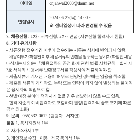
이메일
cnjahwal2003@daum.net
2024.06.27(
목
) 14:00 ~
면접일시
※
센터일정에 따라 변경될 수 있음
7.
채용전형
: 1
차
-
서류전형
, 2
차
-
면접
(
서류전형 합격자에 한함
)
8.
기타 유의사항
-
서류전형 접수기간 이후에 접수되는 서류는 심사에 반영되지 않음
.
-
채용여부가 확정된 이후 채용서류의 반환을 청구하는 응시자
(
확정된 채용
대상자는
제외
)
는
「
채용절차의 공정 화에 관한 법률 시행규칙
」
별지 제
3
호 서식의 채용
서류 반환청구서를 작성하여 제출하여야 함
.
-
제출서류에 기재된 내용이 허위로 판명된 경우에는 임용을 취소함
.
-
제출된 서류의 기재착오
․
누락 또는 연락이 되지 않아 발생되는 불이익
은 응시자의 책임으로 함
.
-
선발 예정 분야에 적격자가 없을 경우 선발하지 않을 수도 있음
.
-
합격 차순위 예비합격자로 포함하여 결정
(
합격자의 중도 포기에 따른
공백 최소화
)
9.
문의
: 055)532-0612 (
담당자
:
서지연
)
붙임
1.
응시지원서
1
부
2.
자기소개서
1
부
3
.
개인정보
수집
·
이용
·
제공
동의서
1
부