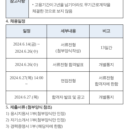
참고사항
‣
고용기간이
2
년을 넘기더라도 무기근로계약을
체결한 것으로 보지 않음
4.
채용일정
일정
세부내용
비고
2024.6.14(
금
) ~
서류전형
13
일간
(
첨부양식작성
)
2024.6.26(
수
)
2024.6.26(
수
)
서류전형 합격발표
개별통지
2024.6.27(
목
) 14:00
서류전형
면접전형
~
합격자에 한함
2024.6.27.(
목
)
합격자 발표 및 공고
개별통지
5.
제출서류
(
첨부양식 참조
)
1)
응시지원서
1
부
(
첨부양식만 인정
)
2)
자기소개서
1
부
(
첨부양식만 인정
)
3)
경력증명서
1
부
(
해당자에 한함
)