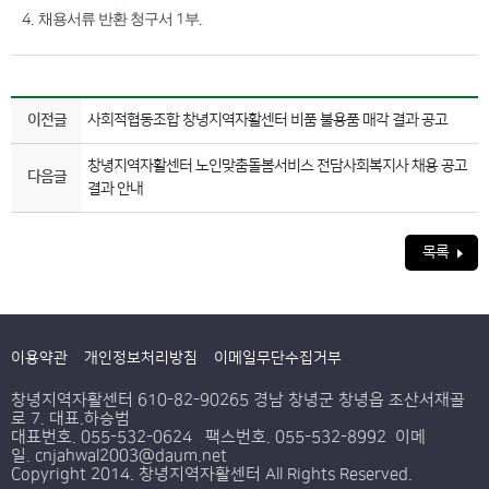
4.
채용서류 반환 청구서
1
부
.
이전글
사회적협동조합 창녕지역자활센터 비품 불용품 매각 결과 공고
창녕지역자활센터 노인맞춤돌봄서비스 전담사회복지사 채용 공고
다음글
결과 안내
목록
이용약관
개인정보처리방침
이메일무단수집거부
창녕지역자활센터 610-82-90265 경남 창녕군 창녕읍 조산서재골
로 7. 대표.하승범
대표번호. 055-532-0624 팩스번호. 055-532-8992 이메
일. cnjahwal2003@daum.net
Copyright 2014. 창녕지역자활센터 All Rights Reserved.