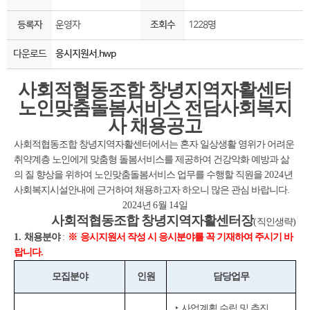
등록자
운영자
조회수
1228명
다운로드
응시지원서.hwp
사회적협동조합 창녕지역자활센터
노인맞춤돌봄서비스 전담사회복지
사 채용공고
사회적협동조합 창녕지역자활센터에서는 혼자 일상생활 영위가 어려운
취약계층 노인에게 맞춤형 돌봄서비스를 제공하여 건강악화 예방과 삶
의 질 향상을 위하여 노인맞춤돌봄서비스 업무를 수행할 직원을
2024
년
사회복지시설안내에 근거하여 채용하고자 하오니 많은 관심 바랍니다
.
2024
년
6
월
14
일
사회적협동조합
창녕지역자활센터장
(
직인생략
)
1.
채용분야
:
※
응시지원서 작성 시 응시분야를 꼭 기재하여 주시기 바
랍니다
.
모집분야
인원
담당업무
‣
사업계획 수립 및 추진