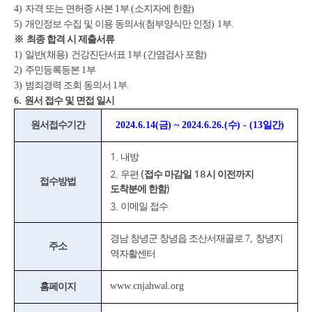
4)
자격 또는 면허증 사본
1
부
(
소지자에 한함
)
5)
개인정보 수집 및 이용 동의서
(
첨부양식만 인정
) 1
부
.
※
최종 합격 시 제출서류
1)
일반
(
채용
)
건강진단서표
1
부
(
간염검사 포함
)
2)
주민등록등본
1
부
3)
범죄경력 조회 동의서
1
부
.
6.
원서 접수 및 면접 일시
원서접수기간
2024.6.14(
금
) ~ 2024.6.26.(
수
) - (13
일간
)
1.
내방
2.
우편
(
접수 마감일
18
시 이전까지
접수방법
도착분에 한함
)
3.
이메일 접수
경남 창녕군 창녕읍 조산서재골로
7,
창녕지
주소
역자활센터
www.cnjahwal.org
홈페이지