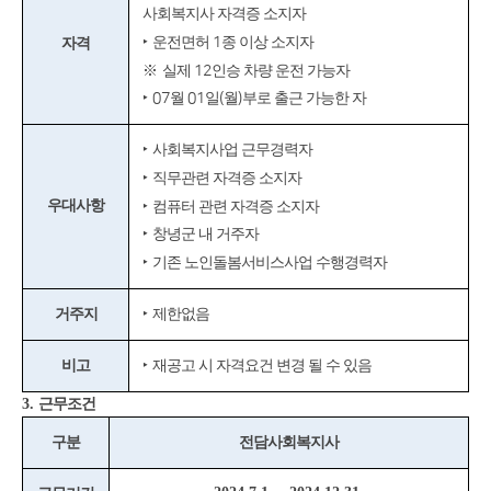
사회복지사 자격증 소지자
‣
운전면허
1
종 이상 소지자
자격
※
실제
12
인승 차량 운전 가능자
‣
07
월
01
일
(
월
)
부로 출근 가능한 자
‣
사회복지사업 근무경력자
‣
직무관련 자격증 소지자
우대사항
‣
컴퓨터 관련 자격증 소지자
‣
창녕군 내 거주자
‣
기존 노인돌봄서비스사업 수행경력자
거주지
‣
제한없음
비고
‣
재공고 시 자격요건 변경 될 수 있음
3.
근무조건
구분
전담사회복지사