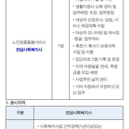
‣
생활지원사 교육
·
관리 및
업무배정
·
조정
,
업무분장
‣
대상자 선정조사
,
상담
,
서
비스 제공계획 수립
‣
대상자 모니터링 및 재사정
·
종결
,
업무처리
노인맞춤돌봄서비스
1
명
‣
혹한기
·
혹서기 보호대책
전담사회복지사
수립 및 이행
‣
집단프로그램 기획 및 운영
‣
지역 자원발굴
·
연계
,
후원
금품 모집
·
배분
‣
사업추진 실적 관리
‣
기타 지침에서 규정하고 있
는 업무
2.
응시자격
구분
전담사회복지사
‣
사회복지사업 근무경력
(1
년이상
)
있는