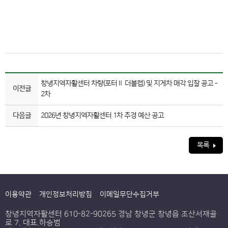
창녕지역자활센터 차량(포터Ⅱ 더블캡) 및 지게차 매각 입찰 공고 -
이전글
2차
다음글
2026년 창녕지역자활센터 1차 추경 예산 공고
목록
이용약관
개인정보처리방침
이메일무단수집거부
창녕지역자활센터 610-82-90265 경남 창녕군 창녕읍 조산서재골
로 7. 대표.하승범