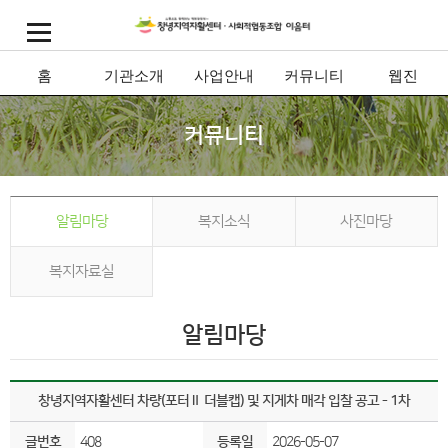
홈
기관소개
사업안내
커뮤니티
웹진
커뮤니티
알림마당
복지소식
사진마당
복지자료실
알림마당
창녕지역자활센터 차량(포터Ⅱ 더블캡) 및 지게차 매각 입찰 공고 - 1차
글번호
408
등록일
2026-05-07