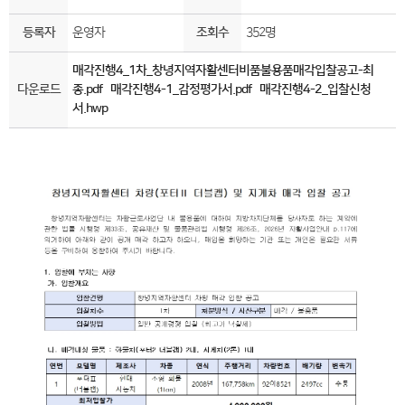
등록자
운영자
조회수
352명
매각진행4_1차_창녕지역자활센터비품불용품매각입찰공고-최
다운로드
종.pdf
매각진행4-1_감정평가서.pdf
매각진행4-2_입찰신청
서.hwp